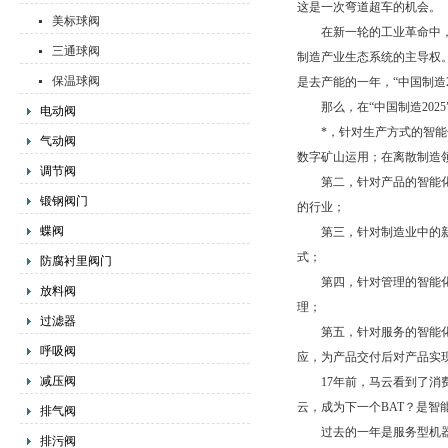
这是一次弯道超车的机会。
美标球阀
在新一轮的工业革命中，各
三通球阀
制造产业生态系统的主导权。
保温球阀
是去产能的一年，“中国制造
那么，在“中国制造2025
电动阀
*，针对生产方式的智能化
气动阀
数字矿山运用；在离散制造
调节阀
第二，针对产品的智能化，
锻钢阀门
的行业；
蝶阀
第三，针对制造业中的新业
式；
防腐衬里阀门
第四，针对管理的智能化。
放料阀
理；
过滤器
第五，针对服务的智能化。
呼吸阀
应，为产品交付后对产品实现
减压阀
17年前，马云看到了消费
云，成为下一个BAT？是
排气阀
过去的一年是服务型机器人
排污阀