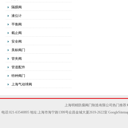
隔膜阀
液位计
平衡阀
截止阀
安全阀
美标阀门
管夹阀
管道配件
特种阀门
上海气动球阀
上海明精防腐阀门制造有限公司热门推荐:
电话:021-63540895 地址:上海市海宁路1399号众昌金城大厦2619-2622室
GoogleSitema