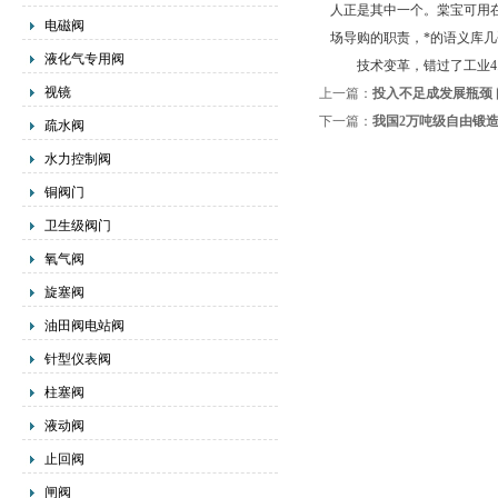
人正是其中一个。棠宝可用
电磁阀
场导购的职责，*的语义库
液化气专用阀
技术变革，错过了工业4.
视镜
上一篇：
投入不足成发展瓶颈
下一篇：
我国2万吨级自由锻
疏水阀
水力控制阀
铜阀门
卫生级阀门
氧气阀
旋塞阀
油田阀电站阀
针型仪表阀
柱塞阀
液动阀
止回阀
闸阀