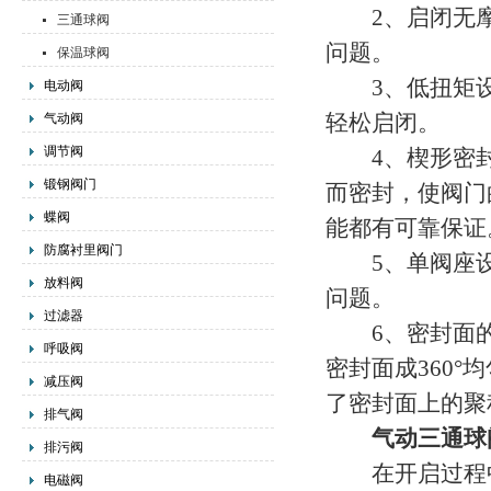
2、启闭无摩
三通球阀
问题。
保温球阀
3、低扭矩设
电动阀
轻松启闭。
气动阀
调节阀
4、楔形密封
锻钢阀门
而密封，使阀门
蝶阀
能都有可靠保证
防腐衬里阀门
5、单阀座设
放料阀
问题。
过滤器
6、密封面的
呼吸阀
密封面成360
减压阀
了密封面上的聚
排气阀
气动三通球
排污阀
在开启过程
电磁阀