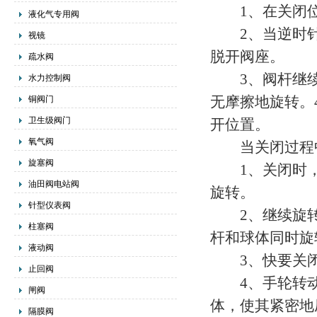
1、在关闭位
液化气专用阀
2、当逆时针
视镜
脱开阀座。
疏水阀
3、阀杆继续
水力控制阀
无摩擦地旋转。
铜阀门
卫生级阀门
开位置。
氧气阀
当关闭过程
旋塞阀
1、关闭时，
油田阀电站阀
旋转。
针型仪表阀
2、继续旋转
柱塞阀
杆和球体同时旋转
液动阀
3、快要关闭时
止回阀
4、手轮转动的
闸阀
体，使其紧密地
隔膜阀