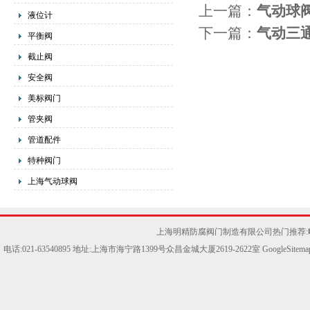
上一篇：
气动球
液位计
下一篇：
气动三
平衡阀
截止阀
安全阀
美标阀门
管夹阀
管道配件
特种阀门
上海气动球阀
上海明精防腐阀门制造有限公司热门推荐:
电话:021-63540895 地址:上海市海宁路1399号众昌金城大厦2619-2622室
GoogleSitema