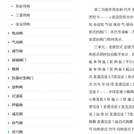
美标球阀
第二功能作用名称 代号 第二功
三通球阀
闭型 H — — a 低温型指
保温球阀
轮 伞齿轮 气动 液动 气-液动 
形式的阀门，本代号省略，不
电动阀
装置的阀门用9B表示。
气动阀
三单元：连接型式 连接方式 内螺
调节阀
构形式用阿拉伯数字表示，按下
锻钢阀门
板 单 闸 板 1 双 闸 板 2 
蝶阀
板 单 闸 板 7 双 闸 板
式 直通流道 6 Z形流道 2 角
防腐衬里阀门
式 代号 浮 动 球 直通流道 1
放料阀
流道 9 — — 半球直通 0 蝶
过滤器
心垂直板 6 双 偏 心 2 双 
呼吸阀
脊流道 1 直通流道 6 直流
减压阀
道 3 油 密 封 直通流道 7
阀瓣 直通流道 1 旋启式阀瓣 
排气阀
号 结构形式 代号 结构形式
排污阀