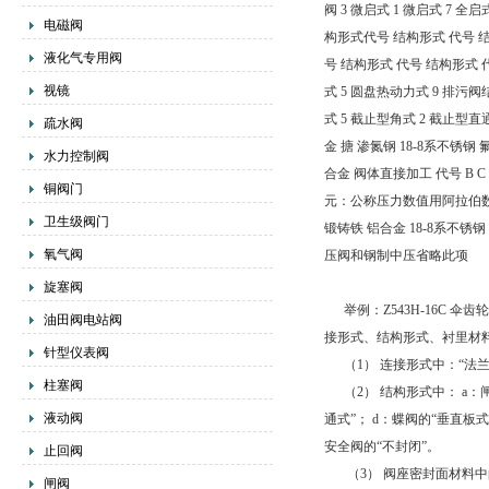
阀 3 微启式 1 微启式 7 全
电磁阀
构形式代号 结构形式 代号 结构形
液化气专用阀
号 结构形式 代号 结构形式 代
视镜
式 5 圆盘热动力式 9 排污
式 5 截止型角式 2 截止型直
疏水阀
金 搪 渗氮钢 18-8系不锈钢 
水力控制阀
合金 阀体直接加工 代号 B C 
铜阀门
元：公称压力数值用阿拉伯数字
卫生级阀门
锻铸铁 铝合金 18-8系不锈钢 球
氧气阀
压阀和钢制中压省略此项
旋塞阀
举例：Z543H-16C 伞
油田阀电站阀
接形式、结构形式、衬里材
针型仪表阀
（1） 连接形式中：“法兰
柱塞阀
（2） 结构形式中： a：闸阀
液动阀
通式”； d：蝶阀的“垂直板式
安全阀的“不封闭”。
止回阀
（3） 阀座密封面材料中
闸阀