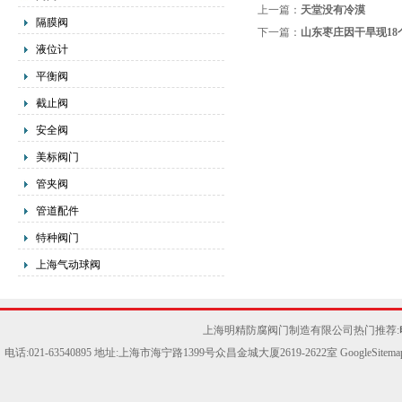
上一篇：
天堂没有冷漠
隔膜阀
下一篇：
山东枣庄因干旱现18
液位计
平衡阀
截止阀
安全阀
美标阀门
管夹阀
管道配件
特种阀门
上海气动球阀
上海明精防腐阀门制造有限公司热门推荐:
电话:021-63540895 地址:上海市海宁路1399号众昌金城大厦2619-2622室
GoogleSitema