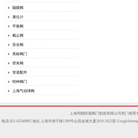
隔膜阀
液位计
平衡阀
截止阀
安全阀
美标阀门
管夹阀
管道配件
特种阀门
上海气动球阀
上海明精防腐阀门制造有限公司热门推荐:
电话:021-63540895 地址:上海市海宁路1399号众昌金城大厦2619-2622室
GoogleSitema