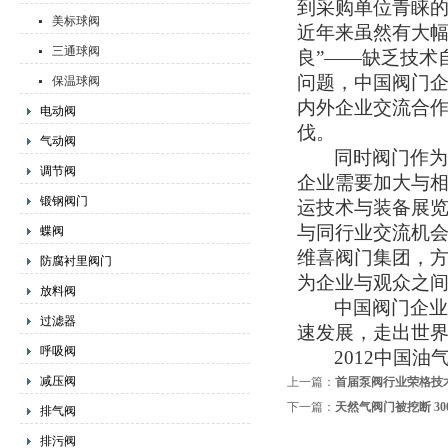
到采购单位青睐
美标球阀
近年来虽然有大幅
三通球阀
良”——缺乏技术
问题，中国阀门
保温球阀
内外企业交流合
电动阀
伐。
气动阀
同时阀门作
调节阀
企业需要加大与
锻钢阀门
运技术与装备展
与同行业交流机
蝶阀
维喜阀门集团，
防腐衬里阀门
为企业与观众之
放料阀
中国阀门企
过滤器
速发展，走出世
呼吸阀
2012
中国油
减压阀
上一篇：
首届泵阀行业荣格技
下一篇：
天然气阀门被挖断 3
排气阀
排污阀