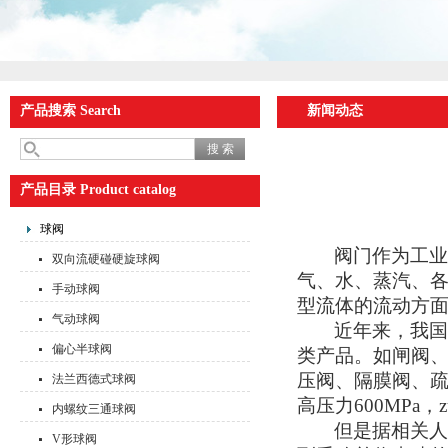
产品搜索 Search
新闻动态
产品目录 Product catalog
球阀
阀门作为工
双向流硬碰硬旋球阀
气、水、蒸汽、
手动球阀
型流体的流动方面
气动球阀
近年来，我
偏心半球阀
类产品。如闸阀
压阀、隔膜阀、疏
法兰西德式球阀
高压力
600MPa
，
内螺纹三通球阀
但是据相关
V形球阀