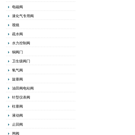
电磁阀
液化气专用阀
视镜
疏水阀
水力控制阀
铜阀门
卫生级阀门
氧气阀
旋塞阀
油田阀电站阀
针型仪表阀
柱塞阀
液动阀
止回阀
闸阀