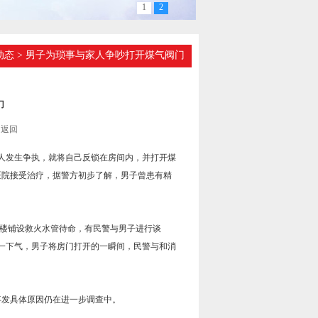
1
2
动态
> 男子为琐事与家人争吵打开煤气阀门
门
返回
家人发生争执，就将自己反锁在房间内，并打开煤
医院接受治疗，据警方初步了解，男子曾患有精
楼铺设救火水管待命，有民警与男子进行谈
一下气，男子将房门打开的一瞬间，民警与和消
发具体原因仍在进一步调查中。