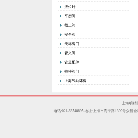
液位计
平衡阀
截止阀
安全阀
美标阀门
管夹阀
管道配件
特种阀门
上海气动球阀
上海明精
电话:021-63540895 地址:上海市海宁路1399号众昌金