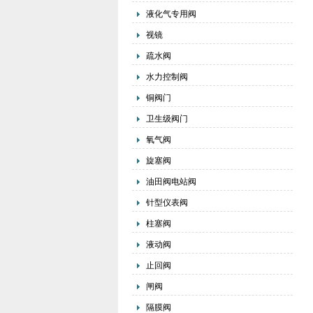
液化气专用阀
视镜
疏水阀
水力控制阀
铜阀门
卫生级阀门
氧气阀
旋塞阀
油田阀电站阀
针型仪表阀
柱塞阀
液动阀
止回阀
闸阀
隔膜阀