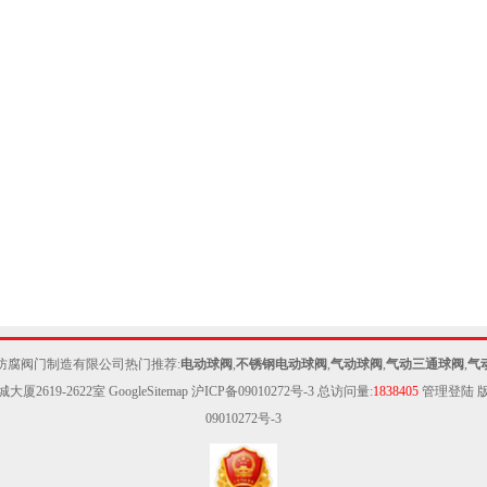
防腐阀门制造有限公司热门推荐:
电动球阀
,
不锈钢电动球阀
,
气动球阀
,
气动三通球阀
,
气
城大厦2619-2622室
GoogleSitemap
沪ICP备09010272号-3
总访问量:
1838405
管理登陆
版
09010272号-3