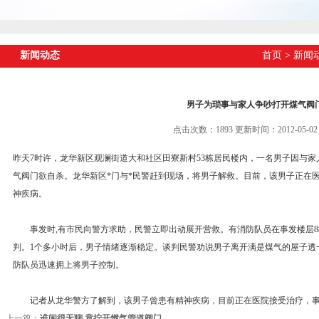
新闻动态
首页
>
新闻
男子为琐事与家人争吵打开煤气阀
点击次数：1893 更新时间：2012-05-02
昨天7时许，龙华新区观澜街道大和社区田寮新村53栋居民楼内，一名男子因与
气阀门欲自杀。龙华新区*门与*民警赶到现场，将男子解救。目前，该男子正在
神疾病。
事发时,有市民向警方求助，民警立即出动展开营救。有消防队员在事发楼层8
判。1个多小时后，男子情绪逐渐稳定。谈判民警劝说男子离开满是煤气的屋子透
防队员迅速拥上将男子控制。
记者从龙华警方了解到，该男子曾患有精神疾病，目前正在医院接受治疗，事
上一篇：
谁闲得无聊 竟拧开燃气管道阀门