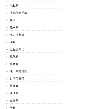
电磁阀
液化气专用阀
视镜
疏水阀
水力控制阀
铜阀门
卫生级阀门
氧气阀
旋塞阀
油田阀电站阀
针型仪表阀
柱塞阀
液动阀
止回阀
闸阀