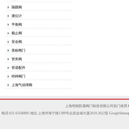
隔膜阀
液位计
平衡阀
截止阀
安全阀
美标阀门
管夹阀
管道配件
特种阀门
上海气动球阀
上海明精防腐阀门制造有限公司热门推荐:
电话:021-63540895 地址:上海市海宁路1399号众昌金城大厦2619-2622室
GoogleSitema