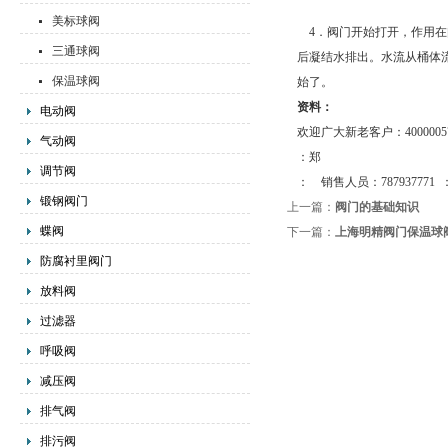
美标球阀
4．阀门开始打开，作用在
三通球阀
后凝结水排出。水流从桶体
保温球阀
始了。
资料：
电动阀
欢迎广大新老客户：
4000005
气动阀
：郑
调节阀
：
销售人员
：
787937771
锻钢阀门
上一篇：
阀门的基础知识
蝶阀
下一篇：
上海明精阀门保温球
防腐衬里阀门
放料阀
过滤器
呼吸阀
减压阀
排气阀
排污阀