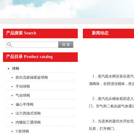
产品搜索 Search
新闻动态
产品目录 Product catalog
球阀
1．蒸汽疏水阀安装在蒸汽
双向流硬碰硬旋球阀
满阀体，全部浸没桶体，然
手动球阀
气动球阀
2．蒸汽也从桶体底部进入
偏心半球阀
门。空气和二氧化碳气体通
法兰西德式球阀
3．当进来的凝结水开始充
内螺纹三通球阀
压差，打开阀门。
V形球阀