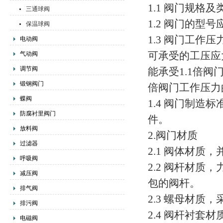
1.1 阀门规
三通球阀
1.2 阀门的
保温球阀
1.3 阀门工
电动阀
可承受的工压应
气动阀
调节阀
能承受1.1倍
锻钢阀门
倍阀门工作压力
蝶阀
1.4 阀门制
防腐衬里阀门
件。
放料阀
2.阀门材质
过滤器
2.1 阀体材
呼吸阀
2.2 阀杆材质
减压阀
包的阀杆。
排气阀
2.3 螺母材
排污阀
2.4 阀杆衬
电磁阀