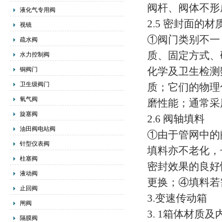
阀杆、阀体不形
液化气专用阀
2.5 密封面的材
视镜
①阀门类别不一
疏水阀
质、固定方式、
水力控制阀
化学及卫生检测
铜阀门
卫生级阀门
质；它们的物理
氧气阀
磨性能；通常采
旋塞阀
2.6 阀轴填料
油田阀电站阀
①由于管网中的
针型仪表阀
填料亦不老化，
柱塞阀
密封效果的良好
液动阀
更换；④填料若
止回阀
3.变速传动箱
闸阀
3. 1箱体材质
隔膜阀