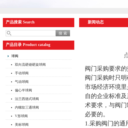
产品搜索 Search
新闻动态
产品目录 Product catalog
点
球阀
双向流硬碰硬旋球阀
阀门采购要求的
手动球阀
阀门采购时只明
气动球阀
市场经济环境里
偏心半球阀
自的企业标准及
法兰西德式球阀
术要求，与阀门
内螺纹三通球阀
必要的。
V形球阀
1.采购阀门的通
美标球阀