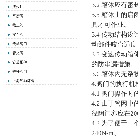
3.2 箱体应
液位计
3.3 箱体上
平衡阀
具才可作业。
截止阀
3.4 传动结
安全阀
动部件咬合适度
美标阀门
3.5 变速传
管夹阀
管道配件
的防串漏措施。
特种阀门
3.6 箱体内
上海气动球阀
4.阀门的执行机
4.1 阀门操作
4.2 由于管
径阀门亦应在200
4.3 为了便于
240N-m。