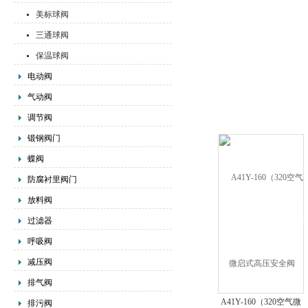
美标球阀
三通球阀
保温球阀
电动阀
气动阀
调节阀
锻钢阀门
蝶阀
防腐衬里阀门
放料阀
过滤器
呼吸阀
减压阀
排气阀
A41Y-160（320空气微
排污阀