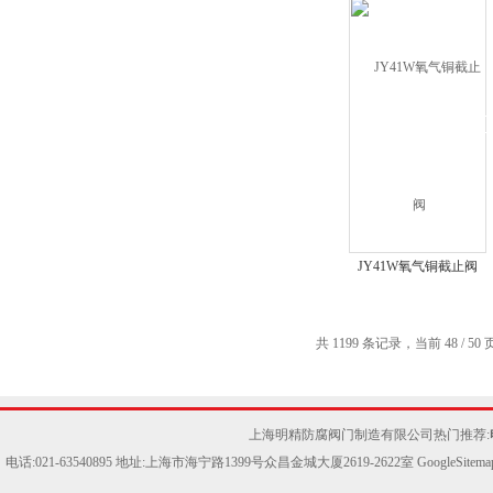
JY41W氧气铜截止阀
共 1199 条记录，当前 48 / 50
上海明精防腐阀门制造有限公司热门推荐:
电话:021-63540895 地址:上海市海宁路1399号众昌金城大厦2619-2622室
GoogleSitema