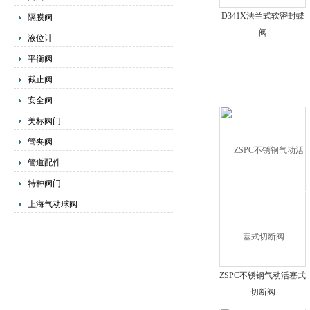
D341X法兰式软密封蝶
隔膜阀
阀
液位计
平衡阀
截止阀
安全阀
美标阀门
管夹阀
管道配件
特种阀门
上海气动球阀
ZSPC不锈钢气动活塞式
切断阀