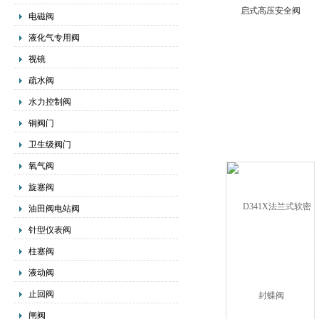
启式高压安全阀
电磁阀
液化气专用阀
视镜
疏水阀
水力控制阀
铜阀门
卫生级阀门
氧气阀
旋塞阀
油田阀电站阀
针型仪表阀
柱塞阀
液动阀
止回阀
闸阀