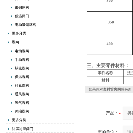
300
锻钢闸阀
低温阀门
350
电动锻钢球阀
更多分类
蝶阀
400
电动蝶阀
手动蝶阀
三、主要零件材料：
蜗轮蝶阀
零件名称
法
保温蝶阀
材料
衬氟蝶阀
如果你对
奥衬管夹阀
感兴趣
通风蝶阀
氧气蝶阀
伸缩蝶阀
产品：
更多分类
防腐衬里阀门
您的单位：