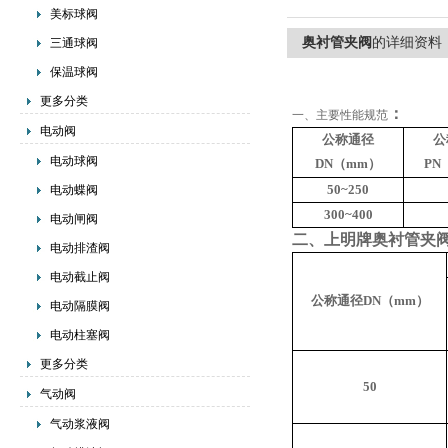
美标球阀
奥衬管夹阀
的详细资料
三通球阀
保温球阀
更多分类
：
一、主要性能规范
电动阀
公称通径
公
电动球阀
DN（mm）
PN
50~250
电动蝶阀
300~400
电动闸阀
二、上明牌奥衬管夹
电动排渣阀
电动截止阀
公称通径DN（mm）
电动隔膜阀
电动柱塞阀
更多分类
50
气动阀
气动浆液阀