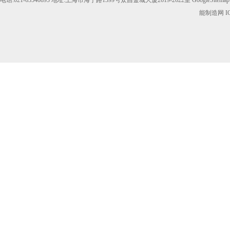
电话:021-63540895 地址:上海市海宁路1399号众昌金城大厦2619-2622室
GoogleSitemap
能制造网
I