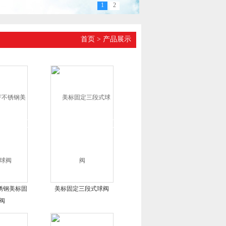
1
2
首页
>
产品展示
不锈钢美标固
美标固定三段式球阀
阀