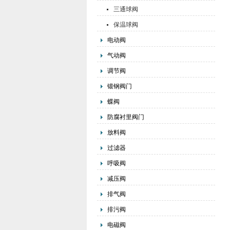
三通球阀
保温球阀
电动阀
气动阀
调节阀
锻钢阀门
蝶阀
防腐衬里阀门
放料阀
过滤器
呼吸阀
减压阀
排气阀
排污阀
电磁阀