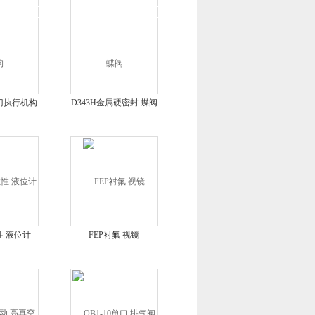
门执行机构
D343H金属硬密封 蝶阀
磁性 液位计
FEP衬氟 视镜