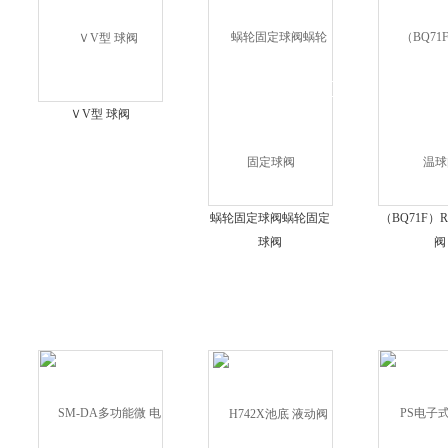
ＶV型 球阀
蜗轮固定球阀蜗轮固定
（BQ71F）
球阀
阀