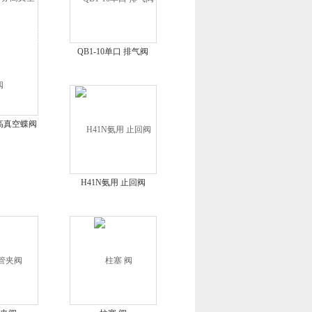
QB1-10单口 排气阀
 高真空蝶阀
H41N氨用 止回阀