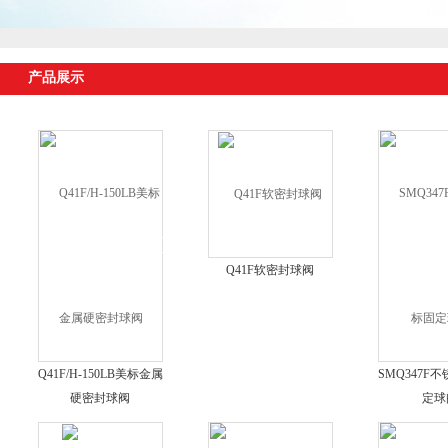
产品展示
Q41F软密封球阀
Q41F/H-150LB美标金属
SMQ347F
硬密封球阀
定球