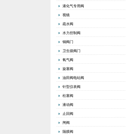
液化气专用阀
视镜
疏水阀
水力控制阀
铜阀门
卫生级阀门
氧气阀
旋塞阀
油田阀电站阀
针型仪表阀
柱塞阀
液动阀
止回阀
闸阀
隔膜阀