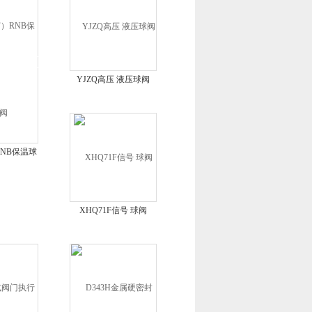
YJZQ高压 液压球阀
RNB保温球
XHQ71F信号 球阀